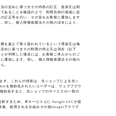
護法の定めに基づきその内容の訂正、追加又は削
求であることを確認の上で、利用目的の達成に必
容の訂正等を行い、その旨をお客様に通知します
）。但し、個人情報保護法その他の法令により、
範囲を超えて取り扱われているという理由又は偽
の定めに基づきその利用の停止又は消去（以下
ことが判明した場合には、お客様ご本人からのご
様に通知します。但し、個人情報保護法その他の
せん。
あります。これらの技術は、当ショップによる当シ
kieを無効化されたいユーザーは、ウェブブラウ
eを無効化すると、当ショップのサービスの一部の
るため、本サービス上に Google LLCが提
が収集、処理される仕組みその他Googleアナリテ