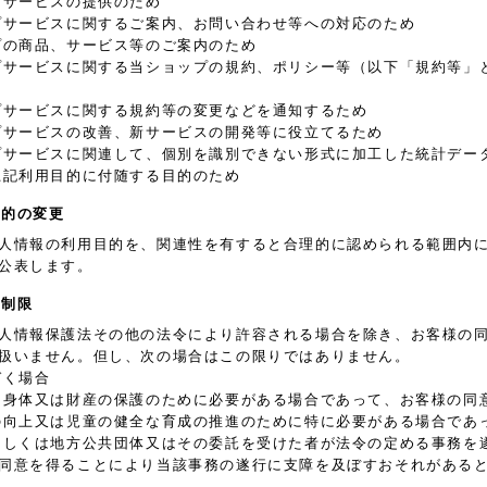
プサービスの提供のため
プサービスに関するご案内、お問い合わせ等への対応のため
プの商品、サービス等のご案内のため
プサービスに関する当ショップの規約、ポリシー等（以下「規約等」
プサービスに関する規約等の変更などを通知するため
プサービスの改善、新サービスの開発等に役立てるため
プサービスに関連して、個別を識別できない形式に加工した統計デー
上記利用目的に付随する目的のため
目的の変更
人情報の利用目的を、関連性を有すると合理的に認められる範囲内
公表します。
の制限
人情報保護法その他の法令により許容される場合を除き、お客様の
扱いません。但し、次の場合はこの限りではありません。
づく場合
、身体又は財産の保護のために必要がある場合であって、お客様の同
の向上又は児童の健全な育成の推進のために特に必要がある場合であ
もしくは地方公共団体又はその委託を受けた者が法令の定める事務を
同意を得ることにより当該事務の遂行に支障を及ぼすおそれがある