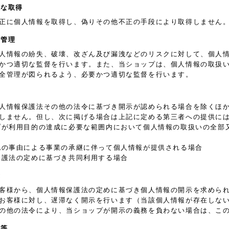
正な取得
正に個人情報を取得し、偽りその他不正の手段により取得しません
全管理
人情報の紛失、破壊、改ざん及び漏洩などのリスクに対して、個人
かつ適切な監督を行います。また、当ショップは、個人情報の取扱
全管理が図られるよう、必要かつ適切な監督を行います。
人情報保護法その他の法令に基づき開示が認められる場合を除くほ
しません。但し、次に掲げる場合は上記に定める第三者への提供に
プが利用目的の達成に必要な範囲内において個人情報の取扱いの全部
他の事由による事業の承継に伴って個人情報が提供される場合
保護法の定めに基づき共同利用する場合
示
客様から、個人情報保護法の定めに基づき個人情報の開示を求めら
お客様に対し、遅滞なく開示を行います（当該個人情報が存在しな
の他の法令により、当ショップが開示の義務を負わない場合は、こ
正等