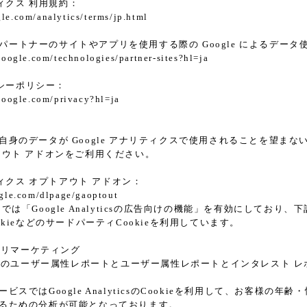
ティクス 利用規約：
le.com/analytics/terms/jp.html
le パートナーのサイトやアプリを使用する際の Google によるデータ
.google.com/technologies/partner-sites?hl=ja
イバシーポリシー：
.google.com/privacy?hl=ja
身のデータが Google アナリティクスで使用されることを望まない場合は
アウト アドオンをご利用ください。
リティクス オプトアウト アドオン：
ogle.com/dlpage/gaoptout
では「Google Analyticsの広告向けの機能」を有効にしてお
k CookieなどのサードパーティCookieを利用しています。
ticsリマーケティング
alyticsのユーザー属性レポートとユーザー属性レポートとインタレスト 
ビスではGoogle AnalyticsのCookieを利用して、お客様
るための分析が可能となっております。