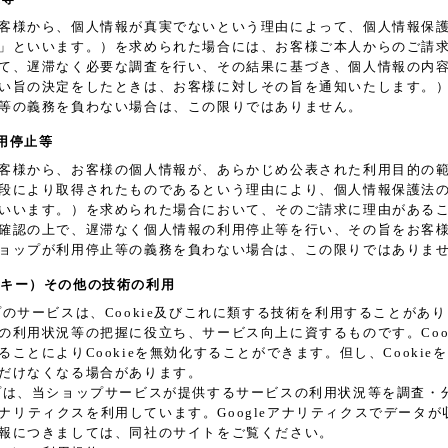
客様から、個人情報が真実でないという理由によって、個人情報保
」といいます。）を求められた場合には、お客様ご本人からのご請
て、遅滞なく必要な調査を行い、その結果に基づき、個人情報の内
い旨の決定をしたときは、お客様に対しその旨を通知いたします。
等の義務を負わない場合は、この限りではありません。
利用停止等
客様から、お客様の個人情報が、あらかじめ公表された利用目的の
段により取得されたものであるという理由により、個人情報保護法
いいます。）を求められた場合において、そのご請求に理由がある
確認の上で、遅滞なく個人情報の利用停止等を行い、その旨をお客
ョップが利用停止等の義務を負わない場合は、この限りではありま
（クッキー）その他の技術の利用
プのサービスは、Cookie及びこれに類する技術を利用することが
の利用状況等の把握に役立ち、サービス向上に資するものです。Coo
ることによりCookieを無効化することができます。但し、Cooki
だけなくなる場合があります。
プは、当ショップサービスが提供するサービスの利用状況等を調査・分析す
e アナリティクスを利用しています。Googleアナリティクスでデータ
報につきましては、同社のサイトをご覧ください。